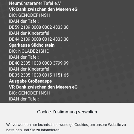
Neumünsteraner Tafel e.V.
VR Bank zwischen den Meeren eG
BIC: GENODEF1NSH
IBAN der Tafel:
DE59 2139 0008 0002 4333 38
IBAN der Kindertafel:
DE44 2139 0008 0012 4333 38
Sparkasse Südholstein
BIC: NOLADE21SHO
IBAN der Tafel:
DE40 2305 1030 0000 3799 99
IBAN der Kindertafel:
DE35 2305 1030 0015 1151 65
Ausgabe Großenaspe
VR Bank zwischen den Meeren eG
BIC: GENODEF1NSH
IBAN der Tafel:
DE14 2139 0008 0032 4333 38
Cookie-Zustimmung verwalten
Kontaktadresse
Wir verwenden nur technisch notwendige Cookies, um unsere Website zu
Neumünsteraner Tafel e.V.
betreiben und Sie zu informieren.