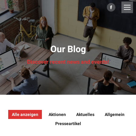
Facebook
page
opens
in
new
Our Blog
window
Discover recent news and events!
Alle anzeigen
Aktionen
Aktuelles
Allgemein
Presseartikel