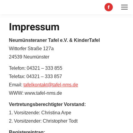
Facebook
page
Impressum
opens
in
Neumünsteraner Tafel e.V. & KinderTafel
new
Wittorfer Straße 127a
window
24539 Neumünster
Telefon: 04321 – 333 855
Telefax: 04321 – 333 857
Email:
tafelkontakt@tafel-nms.de
WWW: www.tafel-nms.de
Vertretungsberechtigter Vorstand:
1. Vorsitzende: Christina Arpe
2. Vorsitzender: Christopher Todt
Registereintrag: