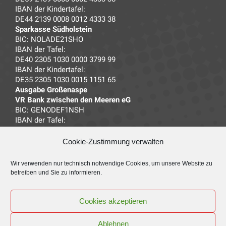
IBAN der Kindertafel:
DE44 2139 0008 0012 4333 38
Sparkasse Südholstein
BIC: NOLADE21SHO
IBAN der Tafel:
DE40 2305 1030 0000 3799 99
IBAN der Kindertafel:
DE35 2305 1030 0015 1151 65
Ausgabe Großenaspe
VR Bank zwischen den Meeren eG
BIC: GENODEF1NSH
IBAN der Tafel:
DE14 2139 0008 0032 4333 38
Cookie-Zustimmung verwalten
Kontaktadresse
Wir verwenden nur technisch notwendige Cookies, um unsere Website zu
Neumünsteraner Tafel e.V.
betreiben und Sie zu informieren.
Wittorfer Straße 127a
24539 Neumünster
Cookies akzeptieren
Tel.: 04321 – 333855
Fax: 04321 – 333857
Ablehnen